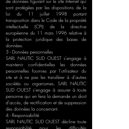
de données figurant sur le site Internet qui
sont protégées par les dispositions de la
loi du 11 juillet 1998 portant
transposition dans le Code de la propriété
intellectuelle (CPI) de la directive
européenne du 11 mars 1996 relative à
la protection juridique des bases de
données.
3 - Données personnelles
SARL NAUTIC SUD OUEST s'engage à
maintenir confidentielles les données
personnelles fournies par l'utilisateur du
site et à ne pas les transférer à d'autres
sociétés ou organismes. SARL NAUTIC
SUD OUEST s'engage à assurer à toute
personne qui en fera la demande un droit
d'accès, de rectification et de suppression
des données la concernant.
4 - Responsabilité
SARL NAUTIC SUD OUEST décline toute
responsabilité pour les difficultés