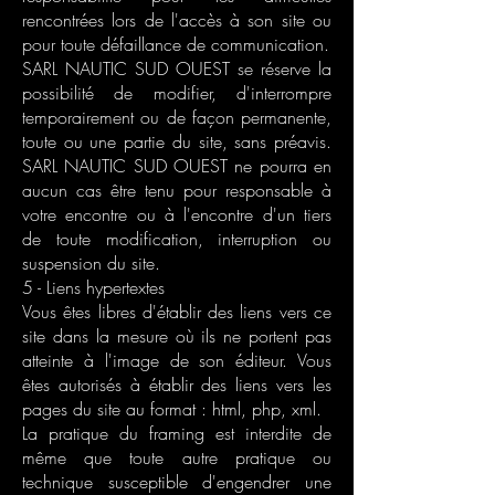
rencontrées lors de l'accès à son site ou
pour toute défaillance de communication.
SARL NAUTIC SUD OUEST se réserve la
possibilité de modifier, d'interrompre
temporairement ou de façon permanente,
toute ou une partie du site, sans préavis.
SARL NAUTIC SUD OUEST ne pourra en
aucun cas être tenu pour responsable à
votre encontre ou à l'encontre d'un tiers
de toute modification, interruption ou
suspension du site.
5 - Liens hypertextes
Vous êtes libres d'établir des liens vers ce
site dans la mesure où ils ne portent pas
atteinte à l'image de son éditeur. Vous
êtes autorisés à établir des liens vers les
pages du site au format : html, php, xml.
La pratique du framing est interdite de
même que toute autre pratique ou
technique susceptible d'engendrer une