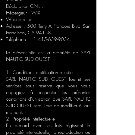
Déclaration CNIL :
Hébergeur : WIX
Wix.com Inc.
Adresse : 500 Terry A François Blvd San
Francisco, CA 94158
Téléphone :
+1 415-639-9034
.
Le présent site est la propriété de SARL
NAUTIC SUD OUEST.
1 - Conditions d'utilisation du site
SARL NAUTIC SUD OUEST fournit ses
services sous réserve que vous vous
engagiez à respecter les présentes
conditions d'utilisation que SARL NAUTIC
SUD OUEST sera libre de modifier à tout
moment.
2 - Propriété intellectuelle
En accord avec les lois régissant la
propriété intellectuelle, la reproduction ou