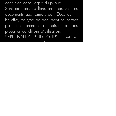
confusion dans l'esprit du public.
Sont prohibés les liens profonds vers les
documents aux formats pdf, Doc, ou rtf.
En effet, ce type de document ne permet
pas de prendre connaissance des
présentes conditions d'utilisation.
SARL NAUTIC SUD OUEST n'est en
aucun cas responsable du contenu des
sites Internet accessibles à travers son site
web.
Bonne visite.
CHALET MAGUIDE - BISCARROSSE
Nautic Sud Ouest