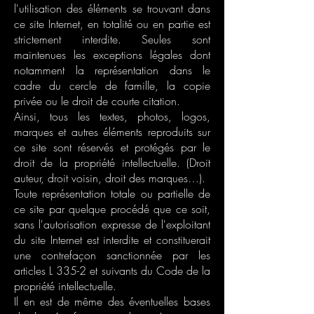
l'utilisation des éléments se trouvant dans
ce site Internet, en totalité ou en partie est
strictement interdite. Seules sont
maintenues les exceptions légales dont
notamment la représentation dans le
cadre du cercle de famille, la copie
privée ou le droit de courte citation.
Ainsi, tous les textes, photos, logos,
marques et autres éléments reproduits sur
ce site sont réservés et protégés par le
droit de la propriété intellectuelle. (Droit
auteur, droit voisin, droit des marques…).
Toute représentation totale ou partielle de
ce site par quelque procédé que ce soit,
sans l'autorisation expresse de l'exploitant
du site Internet est interdite et constituerait
une contrefaçon sanctionnée par les
articles L 335-2 et suivants du Code de la
propriété intellectuelle.
Il en est de même des éventuelles bases