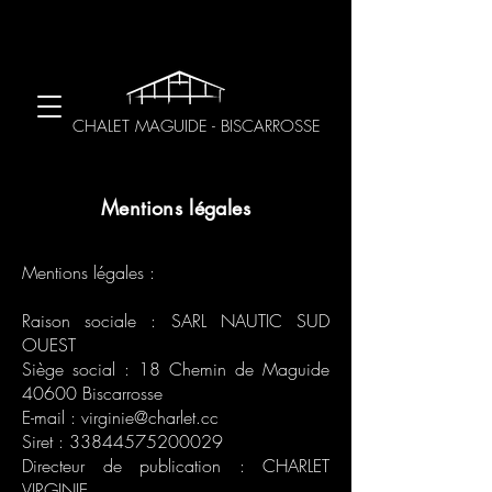
CHALET MAGUIDE - BISCARROSSE
Mentions légales
Mentions légales :
Raison sociale : SARL NAUTIC SUD
OUEST
Siège social : 18 Chemin de Maguide
40600 Biscarrosse
E-mail :
virginie@charlet.cc
Siret :
33844575200029
Directeur de publication : CHARLET
VIRGINIE